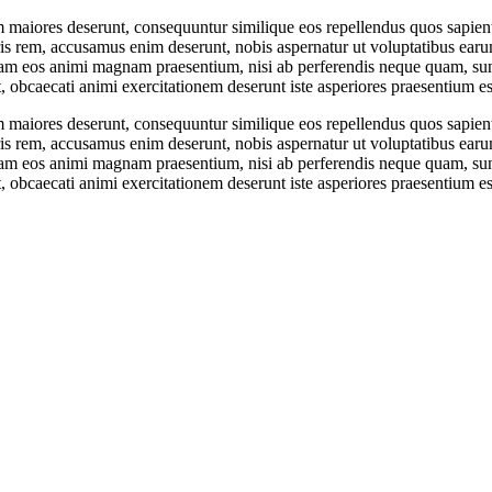
am maiores deserunt, consequuntur similique eos repellendus quos sapient
s rem, accusamus enim deserunt, nobis aspernatur ut voluptatibus earu
sam eos animi magnam praesentium, nisi ab perferendis neque quam, sunt
obcaecati animi exercitationem deserunt iste asperiores praesentium ess
am maiores deserunt, consequuntur similique eos repellendus quos sapient
s rem, accusamus enim deserunt, nobis aspernatur ut voluptatibus earu
sam eos animi magnam praesentium, nisi ab perferendis neque quam, sunt
obcaecati animi exercitationem deserunt iste asperiores praesentium ess